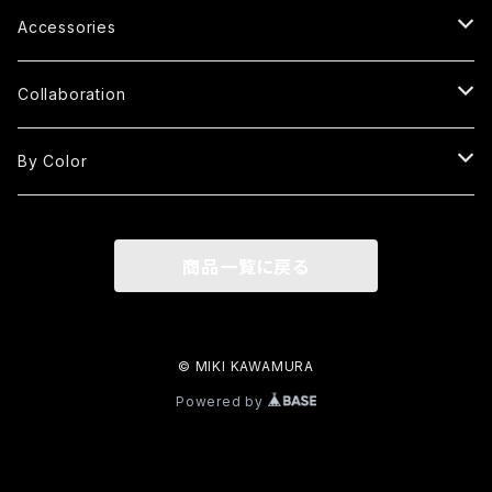
S
Shoulder Bag
Fringe Tote Bag
Accessories
MP
S
S
Square Bag
Fringe Shoulder Bag
Handle Cover
Collaboration
M
M
MP
S
S
Round Bag
Round Fringe Bag
Strap
kimono yarn
By Color
LP
L
M
M
M
M
S
Oval Bag
Round Fringe Shoulder Bag
MIKI×KUBO
Red
商品一覧に戻る
L
LP
L
L
M
M
Oval Fringe Bag
Frill Bag
Black
2L
L
L
L
SS
One Handle Bag
Clutch Bag
White
© MIKI KAWAMURA
3L
Powered by
S-LONG
S
M
Aizome
Gray
M-LONG
M