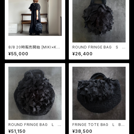
8/8 20時販売開始 [MIKI×KU
ROUND FRINGE BAG S B
BO / poton] ROUND FRING
lack
¥55,000
¥26,400
E BAG L Black×Black Do
t
ROUND FRINGE BAG L Bl
FRINGE TOTE BAG L Bla
ack
ck
¥51,150
¥38,500