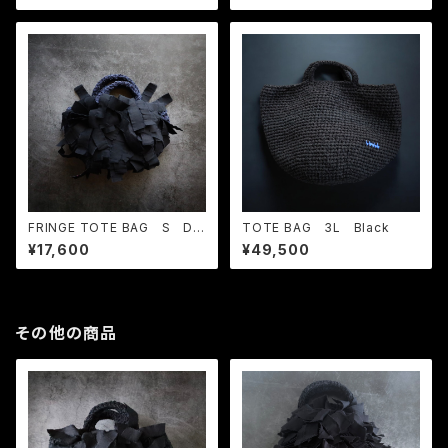
FRINGE TOTE BAG S Dar
TOTE BAG 3L Black
k Navy × Black
¥17,600
¥49,500
その他の商品