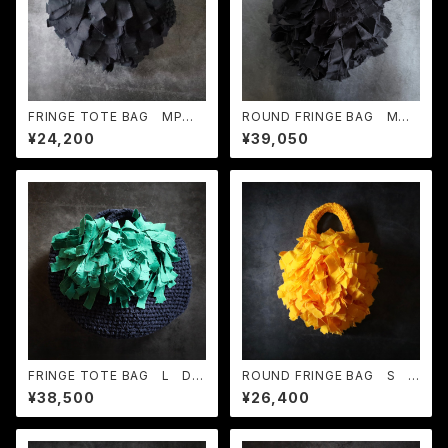
FRINGE TOTE BAG MP B
ROUND FRINGE BAG M B
lack
lack
¥24,200
¥39,050
FRINGE TOTE BAG L Dar
ROUND FRINGE BAG S C
k Navy × Green
hrome Yellow
¥38,500
¥26,400