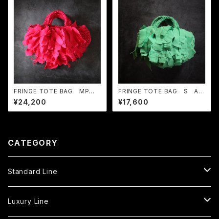
FRINGE TOTE BAG MP R
FRINGE TOTE BAG S Ap
aspberry Rose
ple Green
¥24,200
¥17,600
CATEGORY
Standard Line
Tote Bag
Luxury Line