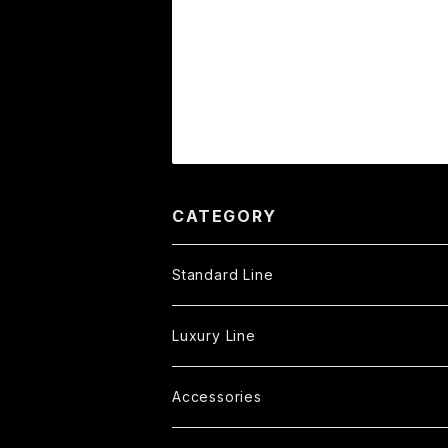
CATEGORY
Standard Line
Tote Bag
Luxury Line
S
Shoulder Bag
Fringe Tote Bag
Accessories