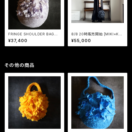
FRINGE SHOULDER BAG
8/8 20時販売開始 [MIKI×KU
M Lavender
BO / poton] ROUND FRING
¥37,400
¥55,000
E BAG L Black×Black Do
t
その他の商品