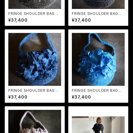
FRINGE SHOULDER BAG
FRINGE SHOULDER BAG
M Charcoal Gray
M Dark Navy
¥37,400
¥37,400
FRINGE SHOULDER BAG
FRINGE SHOULDER BAG
M Navy
M Sky Blue
¥37,400
¥37,400