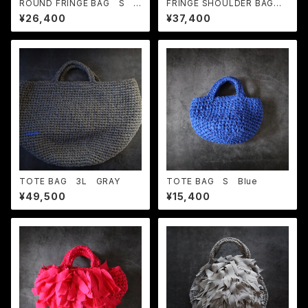
ROUND FRINGE BAG S C
FRINGE SHOULDER BAG
hrome Yellow
M Sky Blue
¥26,400
¥37,400
TOTE BAG 3L GRAY
TOTE BAG S Blue
¥49,500
¥15,400