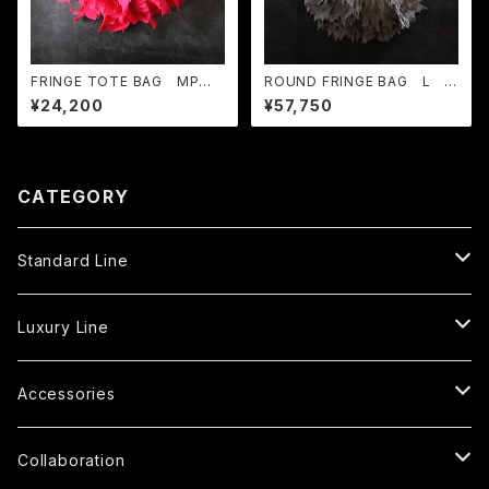
FRINGE TOTE BAG MP R
ROUND FRINGE BAG L G
aspberry Rose
RAY
¥24,200
¥57,750
CATEGORY
Standard Line
Tote Bag
Luxury Line
S
Shoulder Bag
Fringe Tote Bag
Accessories
MP
S
S
Square Bag
Fringe Shoulder Bag
Handle Cover
Collaboration