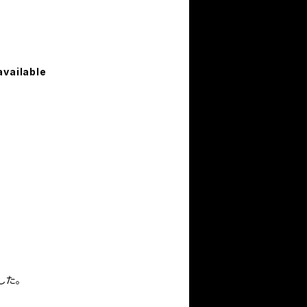
available
、
した。