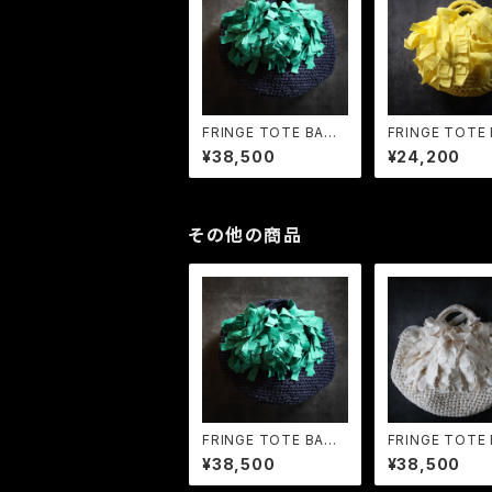
FRINGE TOTE BAG
FRINGE TOTE
L Dark Navy × Gr
MP Lemon
¥38,500
¥24,200
een
その他の商品
FRINGE TOTE BAG
FRINGE TOTE
L Dark Navy × Gr
L Ecru
¥38,500
¥38,500
een