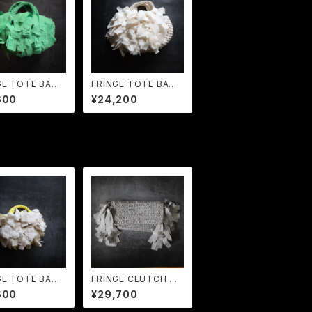
GE TOTE BAG
FRINGE TOTE BAG
ple Green
MP Ecru
600
¥24,200
GE TOTE BAG
FRINGE CLUTCH BA
mon × Ecru
G Dark Gray
600
¥29,700