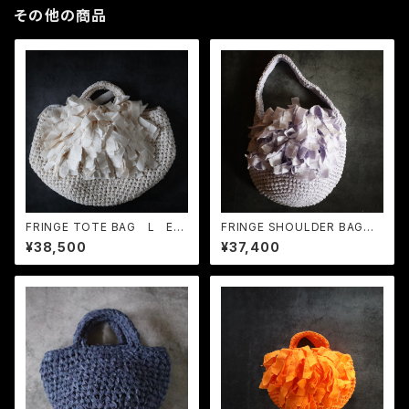
その他の商品
FRINGE TOTE BAG L Ecr
FRINGE SHOULDER BAG
u
M Lavender
¥38,500
¥37,400