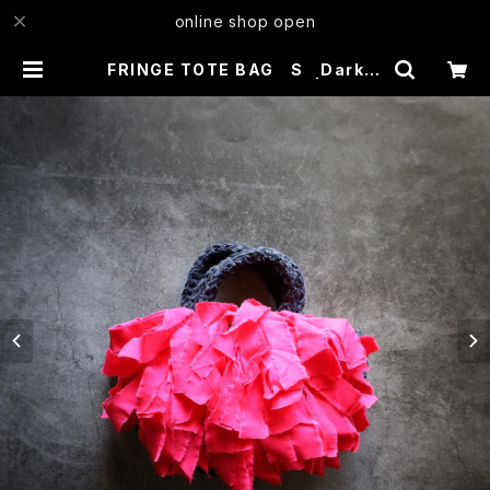
online shop open
FRINGE TOTE BAG S Dark N
avy × Raspberry Rose | MIKI K
AWAMURA