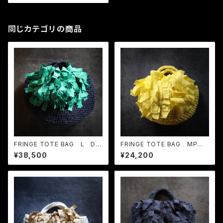
同じカテゴリの商品
FRINGE TOTE BAG L Dar
FRINGE TOTE BAG MP L
k Navy × Green
emon
¥38,500
¥24,200