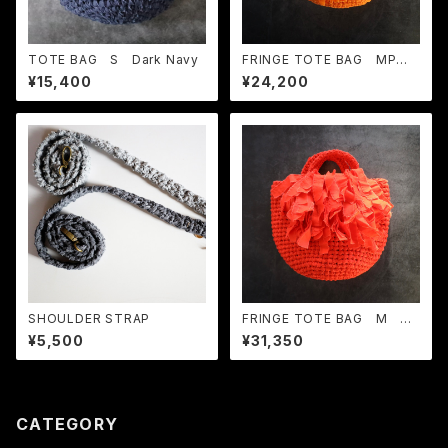
TOTE BAG S Dark Navy
FRINGE TOTE BAG MP O
range
¥15,400
¥24,200
SHOULDER STRAP
FRINGE TOTE BAG M Sc
arlet
¥5,500
¥31,350
CATEGORY