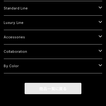
Standard Line
Tote Bag
Luxury Line
S
Shoulder Bag
Fringe Tote Bag
Accessories
MP
S
S
Square Bag
Fringe Shoulder Bag
Handle Cover
Collaboration
M
M
MP
S
S
Round Bag
Round Fringe Bag
Strap
kimono yarn
By Color
LP
L
M
M
M
M
S
Oval Bag
Round Fringe Shoulder Bag
MIKI×KUBO
Red
商品一覧に戻る
L
LP
L
L
M
M
Oval Fringe Bag
Frill Bag
Black
2L
L