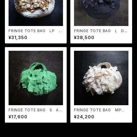
FRINGE TOTE BAG LP E
FRINGE TOTE BAG L Dar
cru × Biscuit
k Navy
¥31,350
¥38,500
FRINGE TOTE BAG S Ap
FRINGE TOTE BAG MP E
ple Green
cru
¥17,600
¥24,200