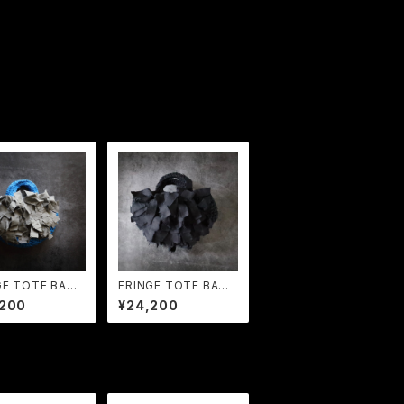
GE TOTE BAG
FRINGE TOTE BAG
ky Blue × M
MP Black
,200
¥24,200
ray