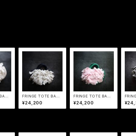
 BAG
FRINGE TOTE BAG
FRINGE TOTE BAG
FRIN
MP Dark Navy ×
MP Green × Pale
MP S
¥24,200
¥24,200
¥24
Vanilla
Pink
ist G