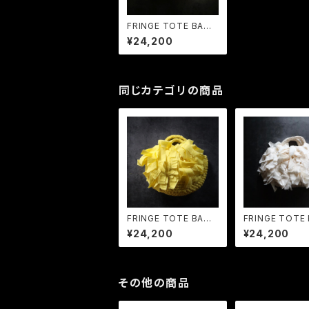
FRINGE TOTE BAG
MP Purple × Lav
¥24,200
ender
同じカテゴリの商品
FRINGE TOTE BAG
FRINGE TOTE
MP Lemon
MP Ecru
¥24,200
¥24,200
その他の商品