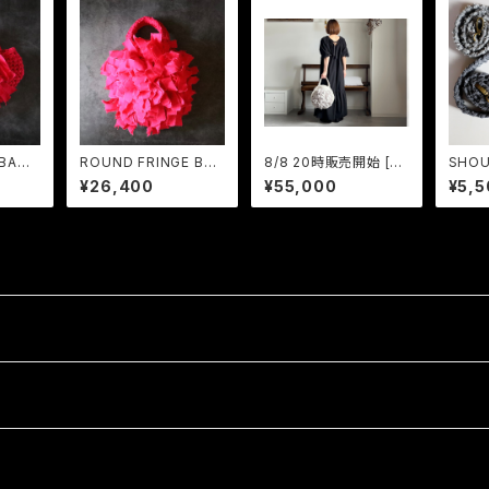
 BAG
ROUND FRINGE BAG
8/8 20時販売開始 [MI
SHOU
ry R
S Raspberry Ros
KI×KUBO / poton] R
¥26,400
¥55,000
¥5,5
e
OUND FRINGE BAG
L Vanilla×White
Dot