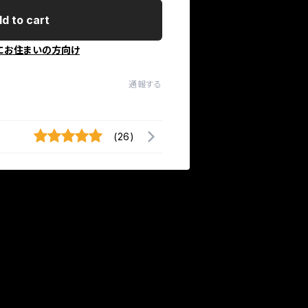
d to cart
にお住まいの方向け
通報する
(26)