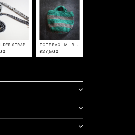
LDER STRAP
TOTE BAG M BO
RDER Green × Gra
00
¥27,500
y