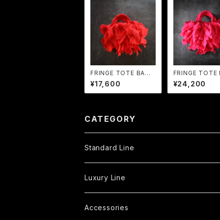
FRINGE TOTE BAG
FRINGE TOTE
S Red
MP Raspber
¥17,600
¥24,200
ose
CATEGORY
Standard Line
Tote Bag
Luxury Line
S
Shoulder Bag
Fringe Tote Bag
Accessories